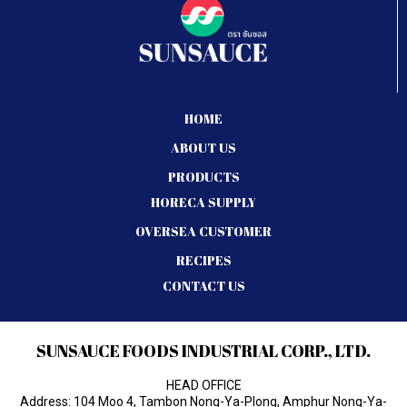
HOME
ABOUT US
PRODUCTS
HORECA SUPPLY
OVERSEA CUSTOMER
RECIPES
CONTACT US
SUNSAUCE FOODS INDUSTRIAL CORP., LTD.
HEAD OFFICE
Address: 104 Moo 4, Tambon Nong-Ya-Plong, Amphur Nong-Ya-