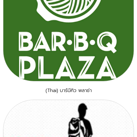
(Thai) บาร์บีคิว พลาซ่า