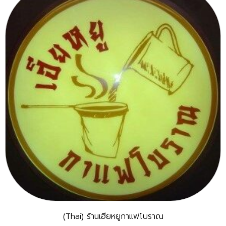
(Thai) ร้านเฮียหยูกาแฟโบราณ